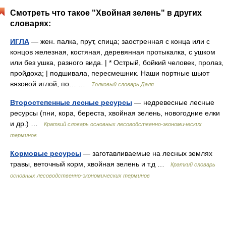
Смотреть что такое "Хвойная зелень" в других
словарях:
ИГЛА
— жен. палка, прут, спица; заостренная с конца или с
концов железная, костяная, деревянная протыкалка, с ушком
или без ушка, разного вида. | * Острый, бойкий человек, пролаз,
пройдоха; | подшивала, пересмешник. Наши портные шьют
вязовой иглой, по… …
Толковый словарь Даля
Второстепенные лесные ресурсы
— недревесные лесные
ресурсы (пни, кора, береста, хвойная зелень, новогодние елки
и др.) …
Краткий словарь основных лесоводственно-экономических
терминов
Кормовые ресурсы
— заготавливаемые на лесных землях
травы, веточный корм, хвойная зелень и т.д …
Краткий словарь
основных лесоводственно-экономических терминов