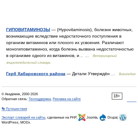
ГИПОВИТАМИНОЗЫ
— (Hypovitaminosis), болезни животных,
возникающие вследствие недостаточного поступления в
организм витаминов или плохого их усвоения. Различают
моногиповитаминоз, когда болезнь вызвана недостаточностью
в организме одного из витаминов, и… …
Ветеринарный
энциклопедический словарь
Герб Хабаровского района
— Детали Утверждён …
Википедия
© Академик, 2000-2026
18+
Обратная связь:
Техподдержка
,
Реклама на сайте
👣 Путешествия
Экспорт словарей на сайты
, сделанные на PHP,
Joomla,
Drupal,
WordPress, MODx.