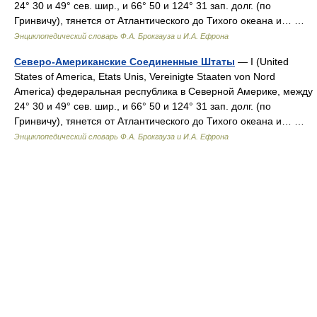
24° 30 и 49° сев. шир., и 66° 50 и 124° 31 зап. долг. (по
Гринвичу), тянется от Атлантического до Тихого океана и… …
Энциклопедический словарь Ф.А. Брокгауза и И.А. Ефрона
Северо-Американские Соединенные Штаты
— I (United
States of America, Etats Unis, Vereinigte Staaten von Nord
America) федеральная республика в Северной Америке, между
24° 30 и 49° сев. шир., и 66° 50 и 124° 31 зап. долг. (по
Гринвичу), тянется от Атлантического до Тихого океана и… …
Энциклопедический словарь Ф.А. Брокгауза и И.А. Ефрона